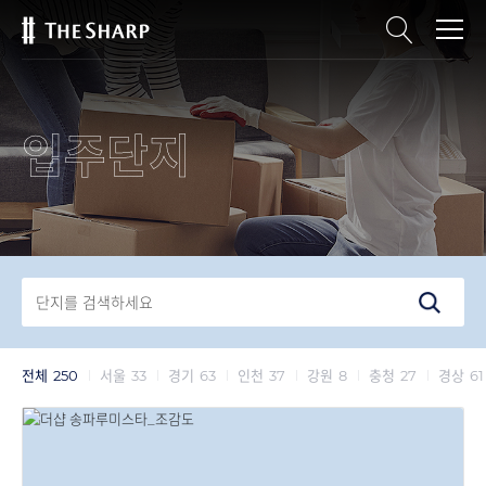
입주단지
전체
250
서울
33
경기
63
인천
37
강원
8
충청
27
경상
61