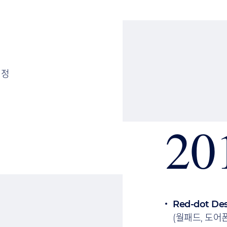
선정
20
Red-dot De
(월패드, 도어