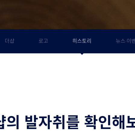
더샵
로고
히스토리
뉴스·이
샵의 발자취를 확인해