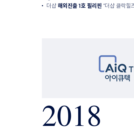
더샵
해외진출 1호 필리핀
“더샵 클락힐즈
2018