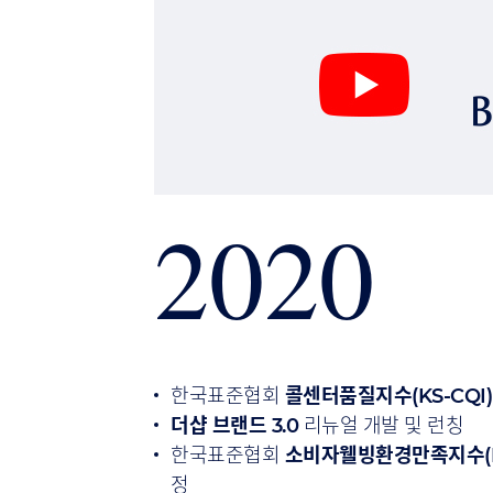
2020
한국표준협회
콜센터품질지수(KS-CQI)
더샵 브랜드 3.0
리뉴얼 개발 및 런칭
한국표준협회
소비자웰빙환경만족지수(KS
정