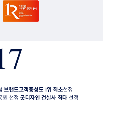
17
럼
브랜드고객충성도 1위 최초
선정
흥원 선정
굿디자인 건설사 최다
선정