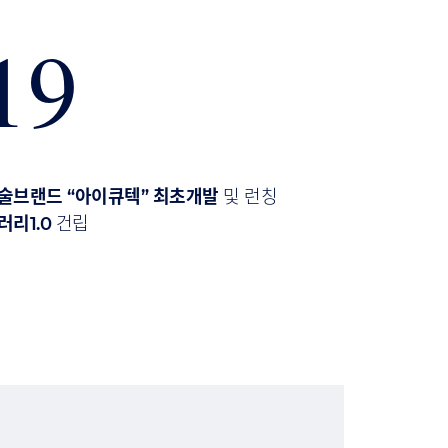
19
술브랜드 “아이큐텍” 최초개발
및 런칭
리1.0
건립