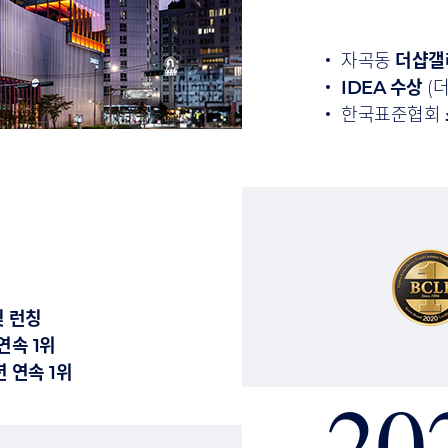
자곡동
더샵갤
IDEA 수상
(
한국표준협회
및 런칭
연속 1위
 연속 1위
20