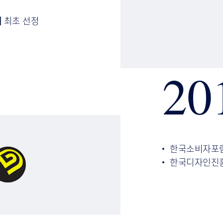
위
최초 선정
20
한국소비자포
한국디자인진