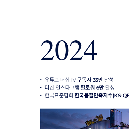
2024
유튜브 더샵TV
구독자 33만
달성
더샵 인스타그램
팔로워 6만
달성
한국표준협회
한국품질만족지수(KS-QEI)