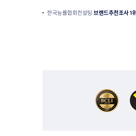
한국능률협회컨설팅
브랜드추천조사 1