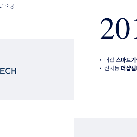
” 준공
20
더샵
스마트기
신사동
더샵갤러