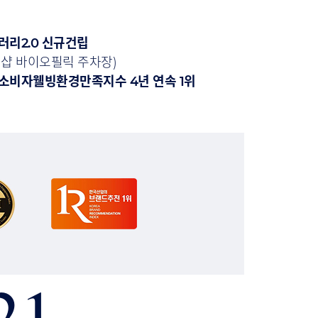
러리2.0 신규건립
더샵 바이오필릭 주차장)
소비자웰빙환경만족지수 4년 연속 1위
21